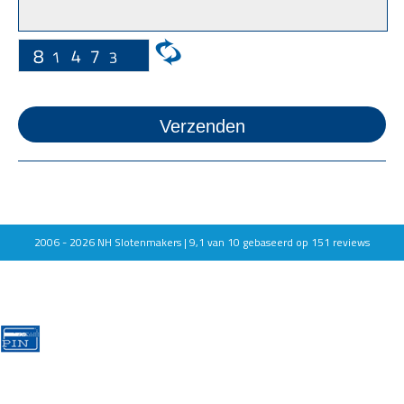
2006 - 2026
NH Slotenmakers |
9,1
van
10
gebaseerd op
151
reviews