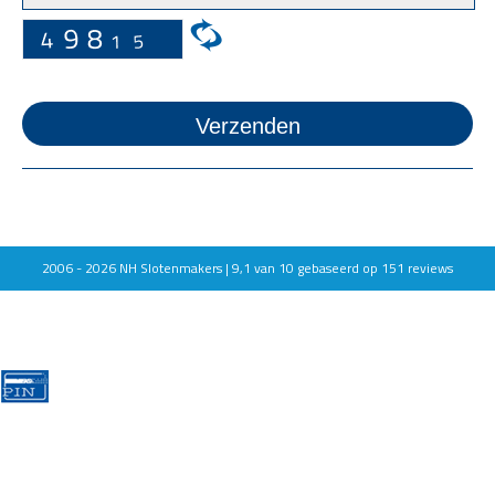
2006 - 2026
NH Slotenmakers |
9,1
van
10
gebaseerd op
151
reviews