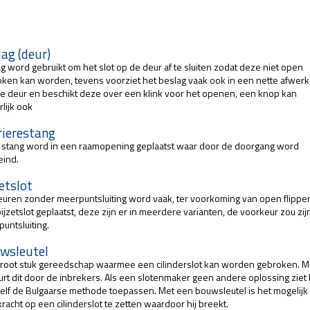
ag (deur)
g word gebruikt om het slot op de deur af te sluiten zodat deze niet open
ken kan worden, tevens voorziet het beslag vaak ook in een nette afwerk
e deur en beschikt deze over een klink voor het openen, een knop kan
rlijk ook
rierestang
stang word in een raamopening geplaatst waar door de doorgang word
eind.
etslot
uren zonder meerpuntsluiting word vaak, ter voorkoming van open flippe
ijzetslot geplaatst, deze zijn er in meerdere varianten, de voorkeur zou zi
untsluiting.
wsleutel
root stuk gereedschap waarmee een cilinderslot kan worden gebroken. M
rt dit door de inbrekers. Als een slotenmaker geen andere oplossing ziet 
elf de Bulgaarse methode toepassen. Met een bouwsleutel is het mogelij
kracht op een cilinderslot te zetten waardoor hij breekt.