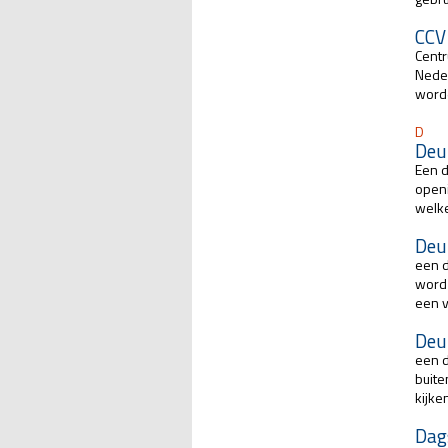
CCV
Centr
Neder
worde
D
Deu
Een d
open
welk
Deu
een d
word 
een v
Deu
een d
buite
kijke
Dag