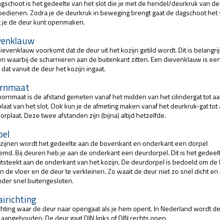
gschoot is het gedeelte van het slot die je met de hendel/deurkruk van de
bedienen. Zodra je de deurkruk in beweging brengt gaat de dagschoot het s
 je de deur kunt openmaken.
venklauw
ievenklauw voorkomt dat de deur uit het kozijn getild wordt. Dit is belangrijk
n waarbij de scharnieren aan de buitenkant zitten. Een dievenklauw is een
 dat vanuit de deur het kozijn ingaat.
rnmaat
ornmaat is de afstand gemeten vanaf het midden van het cilindergat tot a
laat van het slot. Ook kun je de afmeting maken vanaf het deurkruk-gat tot
orplaat. Deze twee afstanden zijn (bijna) altijd hetzelfde.
pel
ozijnen wordt het gedeelte aan de bovenkant en onderkant een dorpel
md. Bij deuren heb je aan de onderkant een deurdorpel. Dit is het gedeel
uitsteekt aan de onderkant van het kozijn. De deurdorpel is bedoeld om de 
n de vloer en de deur te verkleinen. Zo waait de deur niet zo snel dicht en
nder snel buitengesloten.
irichting
chting waar de deur naar opengaat als je hem opent. In Nederland wordt d
aangehouden. De deur gaat DIN links of DIN rechts open.