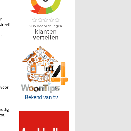
r
treeft
es
 voor
Bekend van tv
nodig
st.