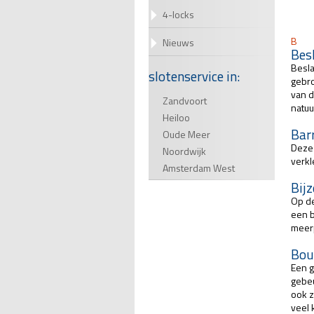
4-locks
B
Nieuws
Besl
Besla
slotenservice in:
gebro
van d
Zandvoort
natuu
Heiloo
Bar
Oude Meer
Deze 
Noordwijk
verkl
Amsterdam West
Bijz
Op de
een b
meerp
Bou
Een g
gebeu
ook z
veel 