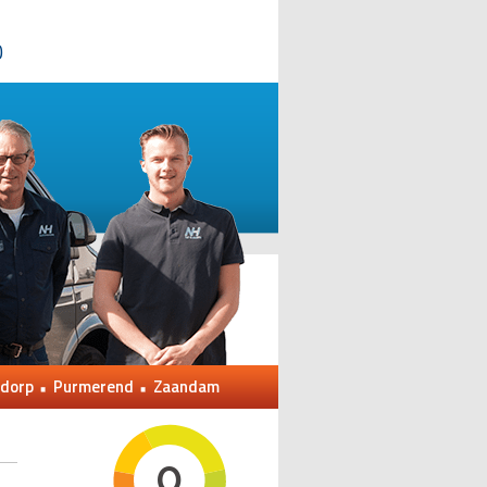
0
dorp
Purmerend
Zaandam