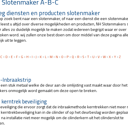
 Slotenmaker A-B-C
leg diensten en producten slotenmaker
 op zoek bent naar een slotenmaker, of naar een dienst die een slotenmake
t leest u altijd over diverse mogelijkheden en producten, NH Slotenmakers s
 alles zo duidelijk mogelijk te maken zodat iedereen begrijpt waar er over
oken word. wij zullen onze best doen om door middel van deze pagina all
ijk uit te leggen.
-
C
-
D
-
E
-
F
-
G
-
H
-
I
-
J
-
K
-
L
-
M
-
N
-
O
-
P
-
Q
-
R
-
S
-
T
-
U
-
V
-
W
-
X
-
Y
-
Z
i-Inbraakstrip
s een stuk metaal welke de deur aan de omlijsting vast maakt waar door het
kers onmogelijk word gemaakt om deze open te breken.
 kerntrek beveiliging
eveiliging die ervoor zorgt dat de inbraakmethode kerntrekken niet meer 
e kerntrekbeveiliging kan in de cilinder of op het deurbeslag worden geplaat
s na installatie niet meer mogelijk om de cilinderkern uit het cilinderslot te
en.