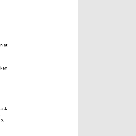
niet
eken
aid.
.
ip.