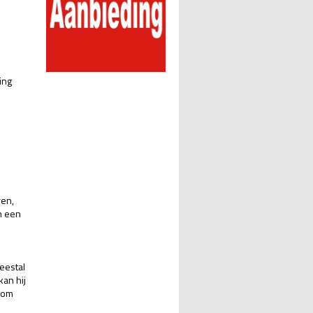
ing
ren,
jn een
eestal
kan hij
k om