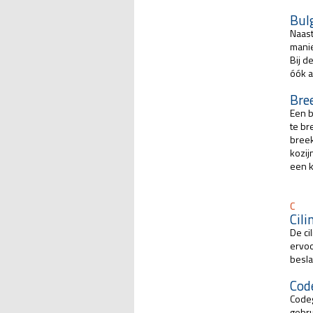
Bul
Naast
manie
Bij d
óók a
Bre
Een b
te br
breek
kozij
een 
C
Cili
De ci
ervoo
besla
Cod
Codeg
gebru