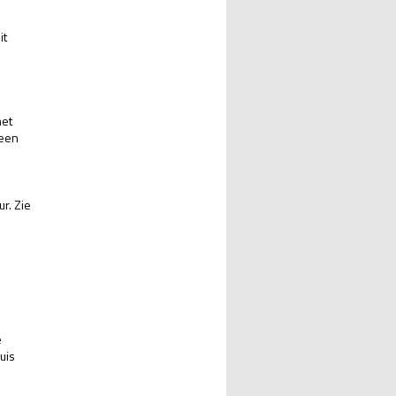
it
het
 een
ur. Zie
e
uis