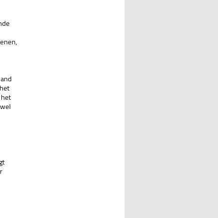
ende
penen,
pand
 het
 het
 wel
gt
r