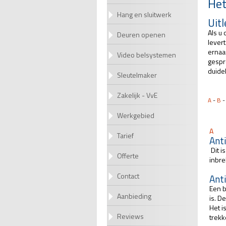
Het
Hang en sluitwerk
Uit
Als u
Deuren openen
lever
ernaar
Video belsystemen
gespr
duidel
Sleutelmaker
Zakelijk - VvE
A
-
B
Werkgebied
A
Tarief
Ant
Dit i
Offerte
inbre
Contact
Anti
Een b
Aanbieding
is. D
Het i
Reviews
trekk