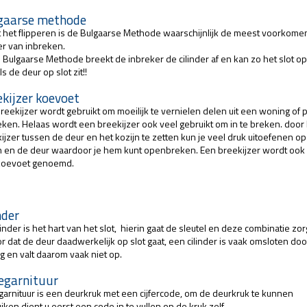
gaarse methode
 het flipperen is de Bulgaarse Methode waarschijnlijk de meest voorkom
r van inbreken.
e Bulgaarse Methode breekt de inbreker de cilinder af en kan zo het slot o
ls de deur op slot zit!!
ekijzer koevoet
reekijzer wordt gebruikt om moeilijk te vernielen delen uit een woning of 
eken. Helaas wordt een breekijzer ook veel gebruikt om in te breken. door
ijzer tussen de deur en het kozijn te zetten kun je veel druk uitoefenen op
n en de deur waardoor je hem kunt openbreken. Een breekijzer wordt ook
koevoet genoemd.
nder
linder is het hart van het slot, hierin gaat de sleutel en deze combinatie zor
r dat de deur daadwerkelijk op slot gaat, een cilinder is vaak omsloten doo
g en valt daarom vaak niet op.
egarnituur
arnituur is een deurkruk met een cijfercode, om de deurkruk te kunnen
iken dient u eerst een code in te vullen op de kruk zelf.