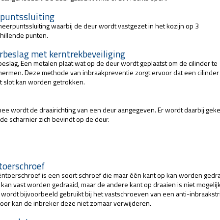
epuntssluiting
eerpuntssluiting waarbij de deur wordt vastgezet in het kozijn op 3
hillende punten.
rbeslag met kerntrekbeveiliging
eslag, Een metalen plaat wat op de deur wordt geplaatst om de cilinder te
ermen. Deze methode van inbraakpreventie zorgt ervoor dat een cilinder 
et slot kan worden getrokken.
ee wordt de draairichting van een deur aangegeven. Er wordt daarbij gek
de scharnier zich bevindt op de deur.
toerschroef
ntoerschroef is een soort schroef die maar één kant op kan worden gedra
kan vast worden gedraaid, maar de andere kant op draaien is niet mogelijk
wordt bijvoorbeeld gebruikt bij het vastschroeven van een anti-inbraakstr
oor kan de inbreker deze niet zomaar verwijderen.