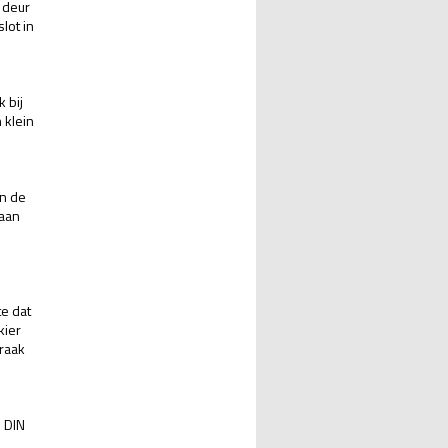
 deur
lot in
 bij
 klein
an de
 aan
te dat
kier
 raak
e DIN