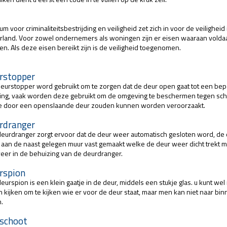
um voor criminaliteitsbestrijding en veiligheid zet zich in voor de veiligheid 
land. Voor zowel ondernemers als woningen zijn er eisen waaraan volda
n. Als deze eisen bereikt zijn is de veiligheid toegenomen.
rstopper
eurstopper word gebruikt om te zorgen dat de deur open gaat tot een be
ing, vaak worden deze gebruikt om de omgeving te beschermen tegen sc
e door een openslaande deur zouden kunnen worden veroorzaakt.
rdranger
eurdranger zorgt ervoor dat de deur weer automatisch gesloten word, de
aan de naast gelegen muur vast gemaakt welke de deur weer dicht trekt m
eer in de behuizing van de deurdranger.
rspion
eurspion is een klein gaatje in de deur, middels een stukje glas. u kunt wel
n kijken om te kijken wie er voor de deur staat, maar men kan niet naar bi
n.
schoot