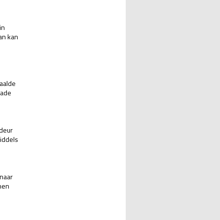
in
an kan
paalde
hade
 deur
iddels
 naar
nnen