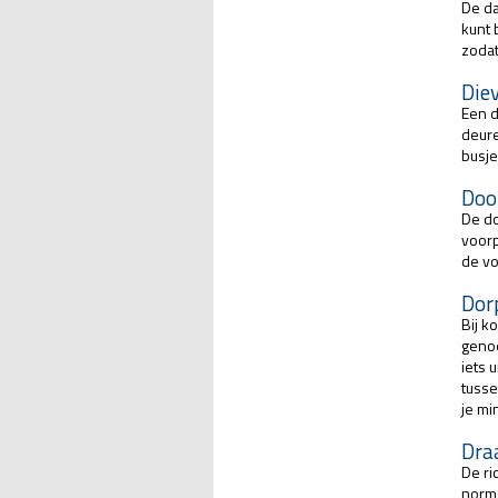
De da
kunt 
zodat
Die
Een d
deure
busje
Doo
De do
voorp
de vo
Dor
Bij k
genoe
iets 
tusse
je mi
Draa
De ri
norm 