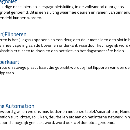
agnolet
lledige naam hiervan is espagnoletsluiting, in de volksmond doorgaans
nolet genoemd. Dit is een sluiting waarmee deuren en ramen van binnenu
rendeld kunnen worden.
en)Flipperen
eren is het (illegaal) openen van een deur, een deur met alleen een slot in 
n heeft speling aan de boven en onderkant, waardoor het mogelijk word
plastic hier tussen te doen en dan het slot van het dagschoot af te halen.
pperkaart
rote en stevige plastic kaart die gebruikt wordt bij het flipperen van een de
lipperen.
e Automation
nwoordig willen we ons huis bedienen met onze tablet/smartphone, Hom
ation sluit lichten, rolluiken, deurbellen etc aan op het interne netwerk in h
oor dit mogelijk gemaakt word. word ook wel domotica genoemd.