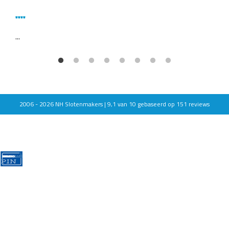
""
""
...
...
2006 - 2026
NH Slotenmakers |
9,1
van
10
gebaseerd op
151
reviews