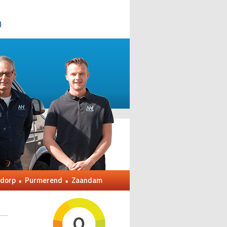
0
dorp
Purmerend
Zaandam