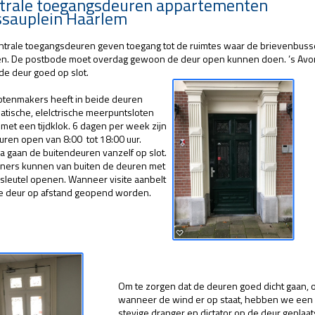
trale toegangsdeuren appartementen
sauplein Haarlem
ntrale toegangsdeuren geven toegang tot de ruimtes waar de brievenbus
n. De postbode moet overdag gewoon de deur open kunnen doen. ’s Av
de deur goed op slot.
otenmakers heeft in beide deuren
atische, elelctrische meerpuntsloten
 met een tijdklok. 6 dagen per week zijn
uren open van 8:00 tot 18:00 uur.
a gaan de buitendeuren vanzelf op slot.
ers kunnen van buiten de deuren met
f sleutel openen. Wanneer visite aanbelt
e deur op afstand geopend worden.
Om te zorgen dat de deuren goed dicht gaan, 
wanneer de wind er op staat, hebben we een
stevige dranger en dictator op de deur geplaat