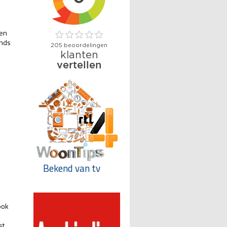
sen
onds
Bekend van tv
ook
st.