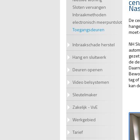
cen
Nas
Sloten vervangen
Inbraakmethoden
De ce
electronisch meerpuntslot
hange
Toegangsdeuren
moet 
NH Sl
Inbraakschade herstel
autom
gezet
Hang en sluitwerk
de de
Daarn
Deuren openen
Bewon
tag o
Video belsystemen
kan d
Sleutelmaker
Zakelijk - VvE
Werkgebied
Tarief