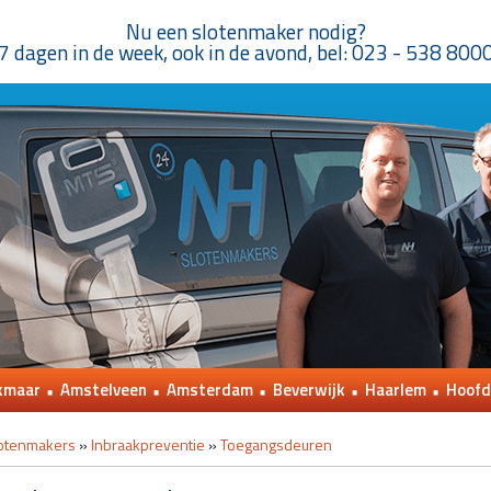
Nu een slotenmaker nodig?
7 dagen in de week, ook in de avond, bel: 023 - 538 800
kmaar
Amstelveen
Amsterdam
Beverwijk
Haarlem
Hoofd
otenmakers
»
Inbraakpreventie
»
Toegangsdeuren