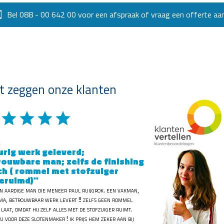
Bel 088 - 00 642 00 voor een afspraak of vraag een offerte aan
 zeggen onze klanten
gradegradegradegrade
urig werk geleverd;
rouwbare man; zelfs de finishing
ch ( rommel met stofzuiger
eruimd)"
n aardige man die meneer paul ruijgrok. een vakman,
ima, betrouwbaar werk levert !! zelfs geen rommel
 laat, omdat hij zelf alles met de stofzuiger ruimt.
u voor deze slotenmaker ! ik prijs hem zeker aan bij